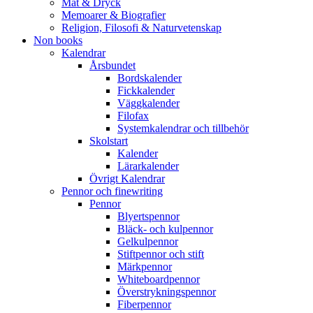
Mat & Dryck
Memoarer & Biografier
Religion, Filosofi & Naturvetenskap
Non books
Kalendrar
Årsbundet
Bordskalender
Fickkalender
Väggkalender
Filofax
Systemkalendrar och tillbehör
Skolstart
Kalender
Lärarkalender
Övrigt Kalendrar
Pennor och finewriting
Pennor
Blyertspennor
Bläck- och kulpennor
Gelkulpennor
Stiftpennor och stift
Märkpennor
Whiteboardpennor
Överstrykningspennor
Fiberpennor