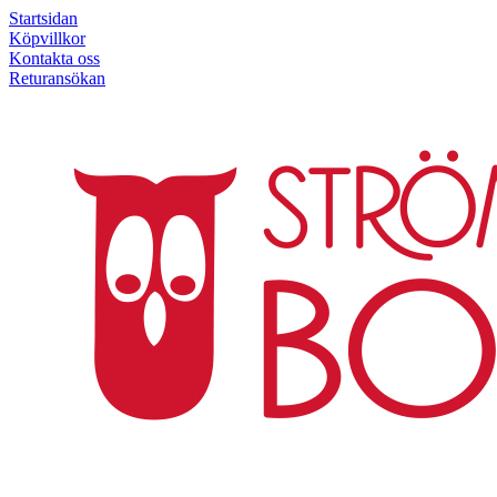
Startsidan
Köpvillkor
Kontakta oss
Returansökan