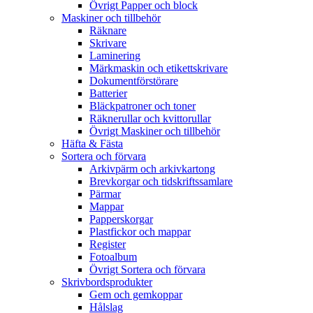
Övrigt Papper och block
Maskiner och tillbehör
Räknare
Skrivare
Laminering
Märkmaskin och etikettskrivare
Dokumentförstörare
Batterier
Bläckpatroner och toner
Räknerullar och kvittorullar
Övrigt Maskiner och tillbehör
Häfta & Fästa
Sortera och förvara
Arkivpärm och arkivkartong
Brevkorgar och tidskriftssamlare
Pärmar
Mappar
Papperskorgar
Plastfickor och mappar
Register
Fotoalbum
Övrigt Sortera och förvara
Skrivbordsprodukter
Gem och gemkoppar
Hålslag