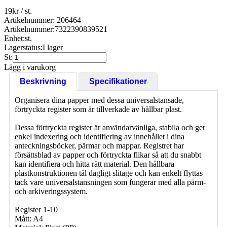
19
kr
/ st.
Artikelnummer: 206464
Artikelnummer:
7322390839521
Enhet:
st.
Lagerstatus:
I lager
St:
Lägg i varukorg
Beskrivning
Specifikationer
Organisera dina papper med dessa universalstansade,
förtryckta register som är tillverkade av hållbar plast.
Dessa förtryckta register är användarvänliga, stabila och ger
enkel indexering och identifiering av innehållet i dina
anteckningsböcker, pärmar och mappar. Registret har
försättsblad av papper och förtryckta flikar så att du snabbt
kan identifiera och hitta rätt material. Den hållbara
plastkonstruktionen tål dagligt slitage och kan enkelt flyttas
tack vare universalstansningen som fungerar med alla pärm-
och arkiveringssystem.
Register 1-10
Mått: A4