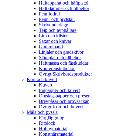
Häftapparat och häftpistol
Häftklammer och tillbehör
Pennfodral
Penn- och prylställ
Skrivunderlägg
Tejp och tejphållare
Lim och klister
Saxar och knivar
Gummiband
Linjaler och gradskivor
Stämplar och tillbehör
Häftmassa och fästkuddar
Konferenstillbehör
Övrigt Skrivbordsprodukter
Kort och kuvert
Kuvert
Finpapper och kuvert
Omslagspapper och present
Brevpåsar och provsäckar
Övrigt Kort och kuvert
Måla och pyssla
Färgläggning
Ritblock
Hobbymaterial
Konstnärsmaterial