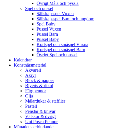
Övrigt Måla och pyssla
Spel och pussel
Sällskapsspel Vuxen
Sällskapsspel Barn och ungdom
Spel Baby
Pussel Vuxen
Pussel Barn
Pussel Baby
Kortspel och småspel Vuxna
Kortspel och småspel Barn
Övrigt Spel och pussel
Kalendrar
Konstnärsmaterial
Akvarell
Akryl
Block & papper
Blyerts & ritkol
Färgpennor
Olja
Målardukar & stafflier
Pastell
Penslar & knivar
Vätskor & övrigt
Uni Posca Pennor
Månadens erbjudande