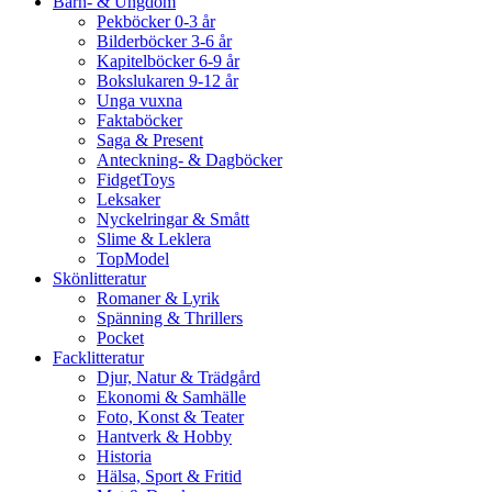
Barn- & Ungdom
Pekböcker 0-3 år
Bilderböcker 3-6 år
Kapitelböcker 6-9 år
Bokslukaren 9-12 år
Unga vuxna
Faktaböcker
Saga & Present
Anteckning- & Dagböcker
FidgetToys
Leksaker
Nyckelringar & Smått
Slime & Leklera
TopModel
Skönlitteratur
Romaner & Lyrik
Spänning & Thrillers
Pocket
Facklitteratur
Djur, Natur & Trädgård
Ekonomi & Samhälle
Foto, Konst & Teater
Hantverk & Hobby
Historia
Hälsa, Sport & Fritid