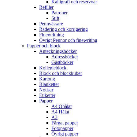
Kalligrafi och reservoar
Refiller
Patroner
Stift
Pennvässare
Radering och korrigering
Finewritning
Övrigt Pennor och finewriting
Papper och block
Anteckningsböcker
Adressböcker
Gästböcker
Kollegieblock
Block och blockkuber
Kartong
Blanketter
Notisar
Etiketter
Papper
A4 Ohålat
A4 Hålat
A3
Färgat papper
Fotopapper
Övrigt papper