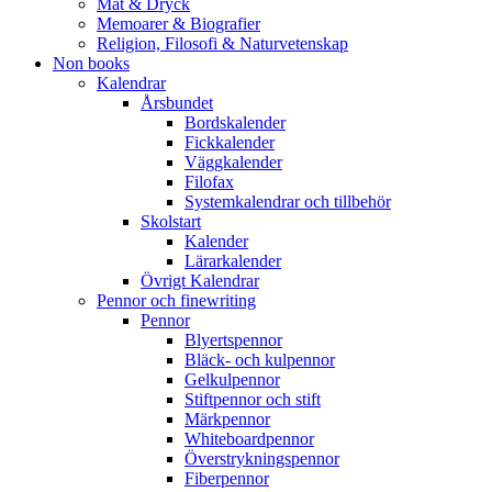
Mat & Dryck
Memoarer & Biografier
Religion, Filosofi & Naturvetenskap
Non books
Kalendrar
Årsbundet
Bordskalender
Fickkalender
Väggkalender
Filofax
Systemkalendrar och tillbehör
Skolstart
Kalender
Lärarkalender
Övrigt Kalendrar
Pennor och finewriting
Pennor
Blyertspennor
Bläck- och kulpennor
Gelkulpennor
Stiftpennor och stift
Märkpennor
Whiteboardpennor
Överstrykningspennor
Fiberpennor