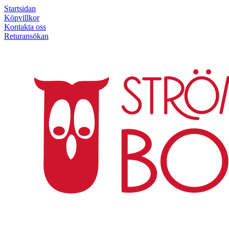
Startsidan
Köpvillkor
Kontakta oss
Returansökan