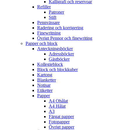
Kalligrafi och reservoar
Refiller
Patroner
Stift
Pennvässare
Radering och korrigering
Finewritning
Övrigt Pennor och finewriting
Papper och block
Anteckningsböcker
Adressböcker
Gästböcker
Kollegieblock
Block och blockkuber
Kartong
Blanketter
Notisar
Etiketter
Papper
A4 Ohålat
A4 Hålat
A3
Färgat papper
Fotopapper
Övrigt papper