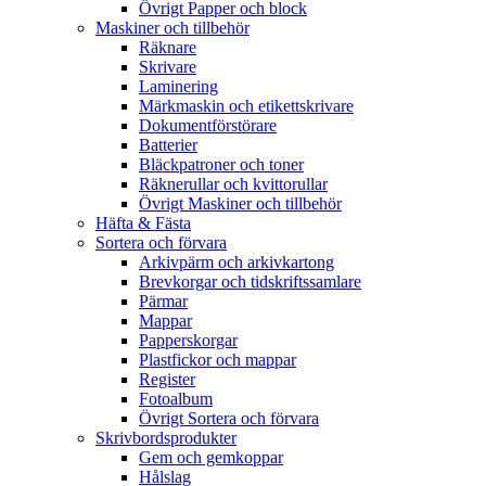
Övrigt Papper och block
Maskiner och tillbehör
Räknare
Skrivare
Laminering
Märkmaskin och etikettskrivare
Dokumentförstörare
Batterier
Bläckpatroner och toner
Räknerullar och kvittorullar
Övrigt Maskiner och tillbehör
Häfta & Fästa
Sortera och förvara
Arkivpärm och arkivkartong
Brevkorgar och tidskriftssamlare
Pärmar
Mappar
Papperskorgar
Plastfickor och mappar
Register
Fotoalbum
Övrigt Sortera och förvara
Skrivbordsprodukter
Gem och gemkoppar
Hålslag