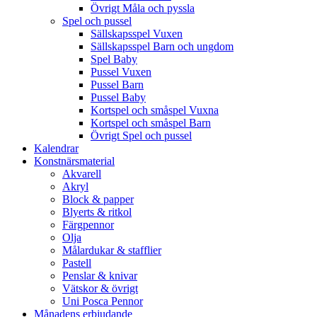
Övrigt Måla och pyssla
Spel och pussel
Sällskapsspel Vuxen
Sällskapsspel Barn och ungdom
Spel Baby
Pussel Vuxen
Pussel Barn
Pussel Baby
Kortspel och småspel Vuxna
Kortspel och småspel Barn
Övrigt Spel och pussel
Kalendrar
Konstnärsmaterial
Akvarell
Akryl
Block & papper
Blyerts & ritkol
Färgpennor
Olja
Målardukar & stafflier
Pastell
Penslar & knivar
Vätskor & övrigt
Uni Posca Pennor
Månadens erbjudande