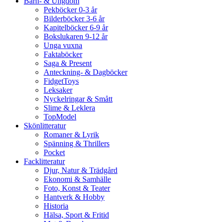
Barn- & Ungdom
Pekböcker 0-3 år
Bilderböcker 3-6 år
Kapitelböcker 6-9 år
Bokslukaren 9-12 år
Unga vuxna
Faktaböcker
Saga & Present
Anteckning- & Dagböcker
FidgetToys
Leksaker
Nyckelringar & Smått
Slime & Leklera
TopModel
Skönlitteratur
Romaner & Lyrik
Spänning & Thrillers
Pocket
Facklitteratur
Djur, Natur & Trädgård
Ekonomi & Samhälle
Foto, Konst & Teater
Hantverk & Hobby
Historia
Hälsa, Sport & Fritid