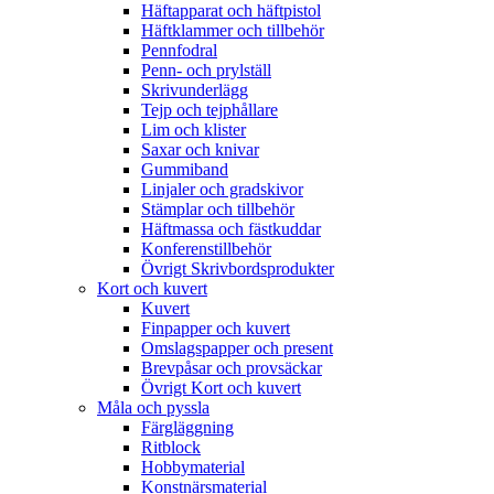
Häftapparat och häftpistol
Häftklammer och tillbehör
Pennfodral
Penn- och prylställ
Skrivunderlägg
Tejp och tejphållare
Lim och klister
Saxar och knivar
Gummiband
Linjaler och gradskivor
Stämplar och tillbehör
Häftmassa och fästkuddar
Konferenstillbehör
Övrigt Skrivbordsprodukter
Kort och kuvert
Kuvert
Finpapper och kuvert
Omslagspapper och present
Brevpåsar och provsäckar
Övrigt Kort och kuvert
Måla och pyssla
Färgläggning
Ritblock
Hobbymaterial
Konstnärsmaterial