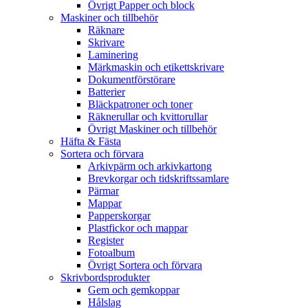
Övrigt Papper och block
Maskiner och tillbehör
Räknare
Skrivare
Laminering
Märkmaskin och etikettskrivare
Dokumentförstörare
Batterier
Bläckpatroner och toner
Räknerullar och kvittorullar
Övrigt Maskiner och tillbehör
Häfta & Fästa
Sortera och förvara
Arkivpärm och arkivkartong
Brevkorgar och tidskriftssamlare
Pärmar
Mappar
Papperskorgar
Plastfickor och mappar
Register
Fotoalbum
Övrigt Sortera och förvara
Skrivbordsprodukter
Gem och gemkoppar
Hålslag