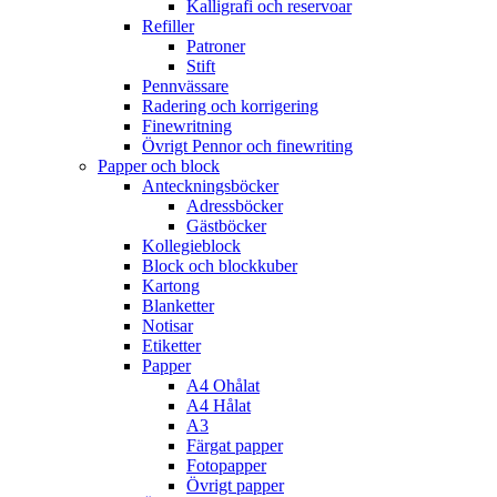
Kalligrafi och reservoar
Refiller
Patroner
Stift
Pennvässare
Radering och korrigering
Finewritning
Övrigt Pennor och finewriting
Papper och block
Anteckningsböcker
Adressböcker
Gästböcker
Kollegieblock
Block och blockkuber
Kartong
Blanketter
Notisar
Etiketter
Papper
A4 Ohålat
A4 Hålat
A3
Färgat papper
Fotopapper
Övrigt papper