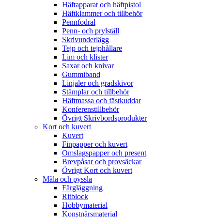
Häftapparat och häftpistol
Häftklammer och tillbehör
Pennfodral
Penn- och prylställ
Skrivunderlägg
Tejp och tejphållare
Lim och klister
Saxar och knivar
Gummiband
Linjaler och gradskivor
Stämplar och tillbehör
Häftmassa och fästkuddar
Konferenstillbehör
Övrigt Skrivbordsprodukter
Kort och kuvert
Kuvert
Finpapper och kuvert
Omslagspapper och present
Brevpåsar och provsäckar
Övrigt Kort och kuvert
Måla och pyssla
Färgläggning
Ritblock
Hobbymaterial
Konstnärsmaterial