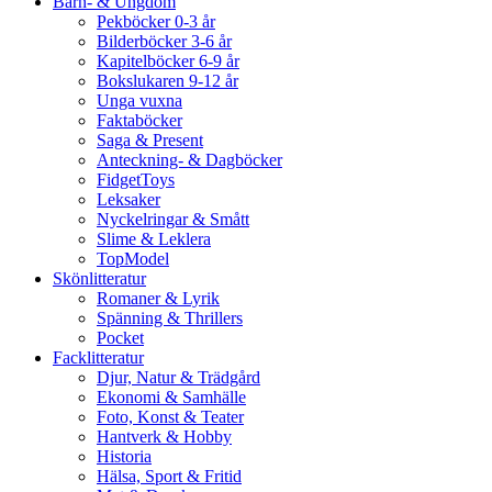
Barn- & Ungdom
Pekböcker 0-3 år
Bilderböcker 3-6 år
Kapitelböcker 6-9 år
Bokslukaren 9-12 år
Unga vuxna
Faktaböcker
Saga & Present
Anteckning- & Dagböcker
FidgetToys
Leksaker
Nyckelringar & Smått
Slime & Leklera
TopModel
Skönlitteratur
Romaner & Lyrik
Spänning & Thrillers
Pocket
Facklitteratur
Djur, Natur & Trädgård
Ekonomi & Samhälle
Foto, Konst & Teater
Hantverk & Hobby
Historia
Hälsa, Sport & Fritid