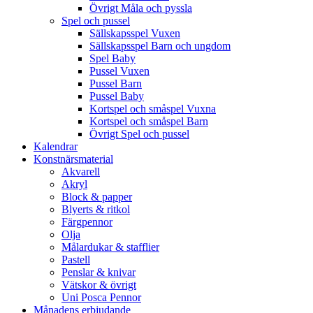
Övrigt Måla och pyssla
Spel och pussel
Sällskapsspel Vuxen
Sällskapsspel Barn och ungdom
Spel Baby
Pussel Vuxen
Pussel Barn
Pussel Baby
Kortspel och småspel Vuxna
Kortspel och småspel Barn
Övrigt Spel och pussel
Kalendrar
Konstnärsmaterial
Akvarell
Akryl
Block & papper
Blyerts & ritkol
Färgpennor
Olja
Målardukar & stafflier
Pastell
Penslar & knivar
Vätskor & övrigt
Uni Posca Pennor
Månadens erbjudande