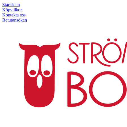
Startsidan
Köpvillkor
Kontakta oss
Returansökan