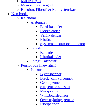
Mat & Dryck
Memoarer & Biografier
Religion, Filosofi & Naturvetenskap
Non books
Kalendrar
Årsbundet
Bordskalender
Fickkalender
Väggkalender
Filofax
Systemkalendrar och tillbehör
Skolstart
Kalender
Lärarkalender
Övrigt Kalendrar
Pennor och finewriting
Pennor
Blyertspennor
Bläck- och kulpennor
Gelkulpennor
Stiftpennor och stift
Märkpennor
Whiteboardpennor
Överstrykningspennor
Fiberpennor