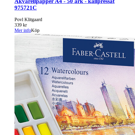
Akvarellpapper A4 - 50 ark - kallpressat
975721C
Povl Klitgaard
339 kr
Mer info
Köp