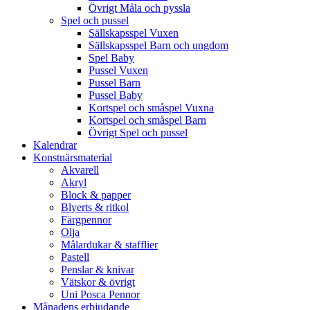
Övrigt Måla och pyssla
Spel och pussel
Sällskapsspel Vuxen
Sällskapsspel Barn och ungdom
Spel Baby
Pussel Vuxen
Pussel Barn
Pussel Baby
Kortspel och småspel Vuxna
Kortspel och småspel Barn
Övrigt Spel och pussel
Kalendrar
Konstnärsmaterial
Akvarell
Akryl
Block & papper
Blyerts & ritkol
Färgpennor
Olja
Målardukar & stafflier
Pastell
Penslar & knivar
Vätskor & övrigt
Uni Posca Pennor
Månadens erbjudande