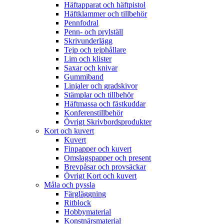
Häftapparat och häftpistol
Häftklammer och tillbehör
Pennfodral
Penn- och prylställ
Skrivunderlägg
Tejp och tejphållare
Lim och klister
Saxar och knivar
Gummiband
Linjaler och gradskivor
Stämplar och tillbehör
Häftmassa och fästkuddar
Konferenstillbehör
Övrigt Skrivbordsprodukter
Kort och kuvert
Kuvert
Finpapper och kuvert
Omslagspapper och present
Brevpåsar och provsäckar
Övrigt Kort och kuvert
Måla och pyssla
Färgläggning
Ritblock
Hobbymaterial
Konstnärsmaterial