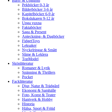
Barn- & Ungdom
Pekböcker 0-3 år
Bilderböcker 3-6 år
Kapitelböcker 6-9 år
Bokslukaren 9-12 år
Unga vuxna
Faktaböcker
Saga & Present
Anteckning- & Dagböcker
FidgetToys
Leksaker
Nyckelringar & Smått
Slime & Leklera
TopModel
Skönlitteratur
Romaner & Lyrik
Spänning & Thrillers
Pocket
Facklitteratur
Djur, Natur & Trädgård
Ekonomi & Samhälle
Foto, Konst & Teater
Hantverk & Hobby
Historia
Hälsa, Sport & Fritid