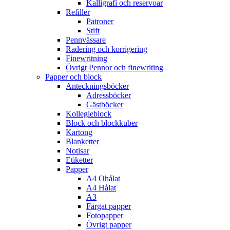
Kalligrafi och reservoar
Refiller
Patroner
Stift
Pennvässare
Radering och korrigering
Finewritning
Övrigt Pennor och finewriting
Papper och block
Anteckningsböcker
Adressböcker
Gästböcker
Kollegieblock
Block och blockkuber
Kartong
Blanketter
Notisar
Etiketter
Papper
A4 Ohålat
A4 Hålat
A3
Färgat papper
Fotopapper
Övrigt papper