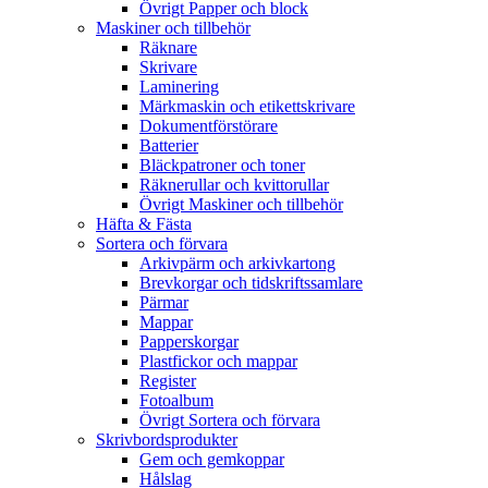
Övrigt Papper och block
Maskiner och tillbehör
Räknare
Skrivare
Laminering
Märkmaskin och etikettskrivare
Dokumentförstörare
Batterier
Bläckpatroner och toner
Räknerullar och kvittorullar
Övrigt Maskiner och tillbehör
Häfta & Fästa
Sortera och förvara
Arkivpärm och arkivkartong
Brevkorgar och tidskriftssamlare
Pärmar
Mappar
Papperskorgar
Plastfickor och mappar
Register
Fotoalbum
Övrigt Sortera och förvara
Skrivbordsprodukter
Gem och gemkoppar
Hålslag