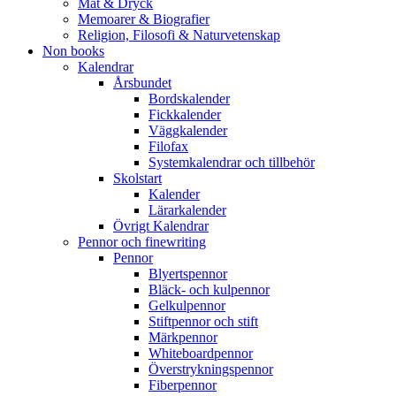
Mat & Dryck
Memoarer & Biografier
Religion, Filosofi & Naturvetenskap
Non books
Kalendrar
Årsbundet
Bordskalender
Fickkalender
Väggkalender
Filofax
Systemkalendrar och tillbehör
Skolstart
Kalender
Lärarkalender
Övrigt Kalendrar
Pennor och finewriting
Pennor
Blyertspennor
Bläck- och kulpennor
Gelkulpennor
Stiftpennor och stift
Märkpennor
Whiteboardpennor
Överstrykningspennor
Fiberpennor