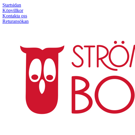
Startsidan
Köpvillkor
Kontakta oss
Returansökan