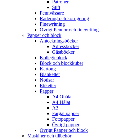
Patroner
Stift
Pennvässare
Radering och korrigering
Finewritning
Övrigt Pennor och finewriting
Papper och block
Anteckningsböcker
Adressböcker
Gästböcker
Kollegieblock
Block och blockkuber
Kartong
Blanketter
Notisar
Etiketter
Papper
A4 Ohålat
A4 Hålat
A3
Färgat papper
Fotopapper
Övrigt papper
Övrigt Papper och block
Maskiner och tillbehör