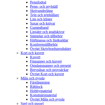
Pennfodral
Penn- och prylställ
Skrivunderlägg
Tejp och tejphållare
Lim och klister
Saxar och knivar
Gummiband
Linjaler och gradskivor
Stämplar och tillbehör
Häftmassa och fästkuddar
Konferenstillbehör
Övrigt Skrivbordsprodukter
Kort och kuvert
Kuvert
Finpapper och kuvert
Omslagspapper och present
Brevpåsar och provsäckar
Övrigt Kort och kuvert
Måla och pyssla
Färgläggning
Ritblock
Hobbymaterial
Konstnärsmaterial
Övrigt Måla och pyssla
Spel och pussel