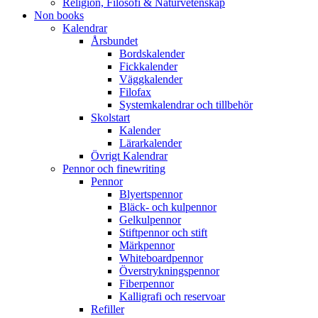
Religion, Filosofi & Naturvetenskap
Non books
Kalendrar
Årsbundet
Bordskalender
Fickkalender
Väggkalender
Filofax
Systemkalendrar och tillbehör
Skolstart
Kalender
Lärarkalender
Övrigt Kalendrar
Pennor och finewriting
Pennor
Blyertspennor
Bläck- och kulpennor
Gelkulpennor
Stiftpennor och stift
Märkpennor
Whiteboardpennor
Överstrykningspennor
Fiberpennor
Kalligrafi och reservoar
Refiller