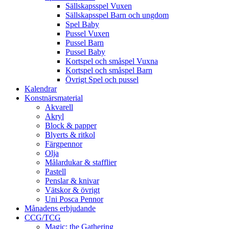
Sällskapsspel Vuxen
Sällskapsspel Barn och ungdom
Spel Baby
Pussel Vuxen
Pussel Barn
Pussel Baby
Kortspel och småspel Vuxna
Kortspel och småspel Barn
Övrigt Spel och pussel
Kalendrar
Konstnärsmaterial
Akvarell
Akryl
Block & papper
Blyerts & ritkol
Färgpennor
Olja
Målardukar & stafflier
Pastell
Penslar & knivar
Vätskor & övrigt
Uni Posca Pennor
Månadens erbjudande
CCG/TCG
Magic: the Gathering