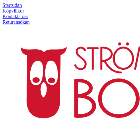
Startsidan
Köpvillkor
Kontakta oss
Returansökan