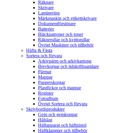
Räknare
Skrivare
Laminering
Märkmaskin och etikettskrivare
Dokumentförstörare
Batterier
Bläckpatroner och toner
Räknerullar och kvittorullar
Övrigt Maskiner och tillbehör
Häfta & Fästa
Sortera och förvara
Arkivpärm och arkivkartong
Brevkorgar och tidskriftssamlare
Pärmar
Mappar
Papperskorgar
Plastfickor och mappar
Register
Fotoalbum
Övrigt Sortera och förvara
Skrivbordsprodukter
Gem och gemkoppar
Hålslag
Häftapparat och häftpistol
Häftklammer och tillbehör