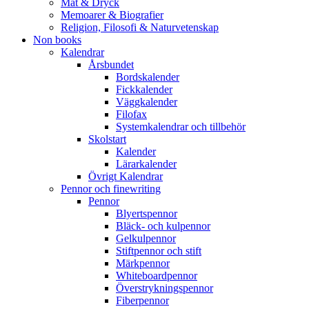
Mat & Dryck
Memoarer & Biografier
Religion, Filosofi & Naturvetenskap
Non books
Kalendrar
Årsbundet
Bordskalender
Fickkalender
Väggkalender
Filofax
Systemkalendrar och tillbehör
Skolstart
Kalender
Lärarkalender
Övrigt Kalendrar
Pennor och finewriting
Pennor
Blyertspennor
Bläck- och kulpennor
Gelkulpennor
Stiftpennor och stift
Märkpennor
Whiteboardpennor
Överstrykningspennor
Fiberpennor