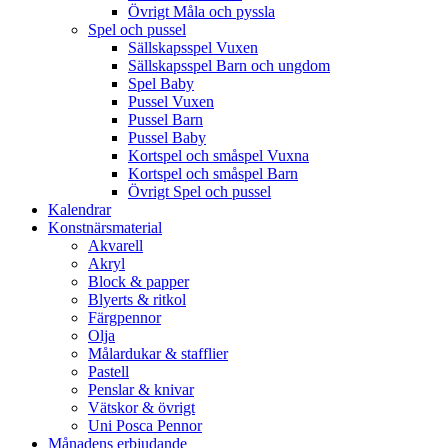
Övrigt Måla och pyssla
Spel och pussel
Sällskapsspel Vuxen
Sällskapsspel Barn och ungdom
Spel Baby
Pussel Vuxen
Pussel Barn
Pussel Baby
Kortspel och småspel Vuxna
Kortspel och småspel Barn
Övrigt Spel och pussel
Kalendrar
Konstnärsmaterial
Akvarell
Akryl
Block & papper
Blyerts & ritkol
Färgpennor
Olja
Målardukar & stafflier
Pastell
Penslar & knivar
Vätskor & övrigt
Uni Posca Pennor
Månadens erbjudande