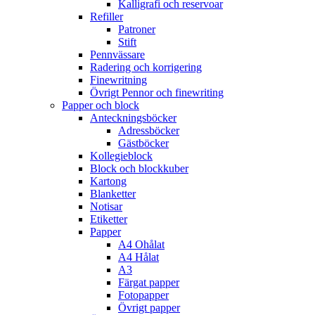
Kalligrafi och reservoar
Refiller
Patroner
Stift
Pennvässare
Radering och korrigering
Finewritning
Övrigt Pennor och finewriting
Papper och block
Anteckningsböcker
Adressböcker
Gästböcker
Kollegieblock
Block och blockkuber
Kartong
Blanketter
Notisar
Etiketter
Papper
A4 Ohålat
A4 Hålat
A3
Färgat papper
Fotopapper
Övrigt papper