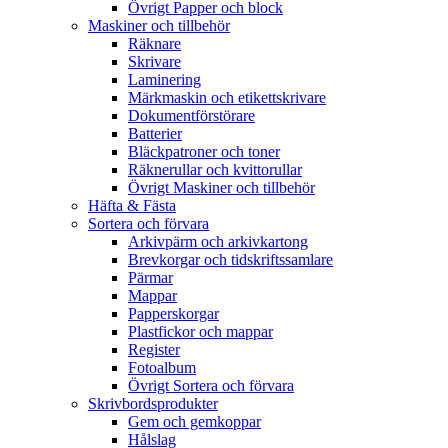
Övrigt Papper och block
Maskiner och tillbehör
Räknare
Skrivare
Laminering
Märkmaskin och etikettskrivare
Dokumentförstörare
Batterier
Bläckpatroner och toner
Räknerullar och kvittorullar
Övrigt Maskiner och tillbehör
Häfta & Fästa
Sortera och förvara
Arkivpärm och arkivkartong
Brevkorgar och tidskriftssamlare
Pärmar
Mappar
Papperskorgar
Plastfickor och mappar
Register
Fotoalbum
Övrigt Sortera och förvara
Skrivbordsprodukter
Gem och gemkoppar
Hålslag