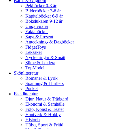
Barn- & Ungdom
Pekböcker 0-3 år
Bilderböcker 3-6 år
Kapitelböcker 6-9 år
Bokslukaren 9-12 år
Unga vuxna
Faktaböcker
Saga & Present
Anteckning- & Dagböcker
FidgetToys
Leksaker
Nyckelringar & Smått
Slime & Leklera
TopModel
Skönlitteratur
Romaner & Lyrik
Spänning & Thrillers
Pocket
Facklitteratur
Djur, Natur & Trädgård
Ekonomi & Samhälle
Foto, Konst & Teater
Hantverk & Hobby
Historia
Hälsa, Sport & Fritid