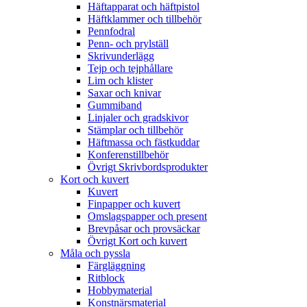
Häftapparat och häftpistol
Häftklammer och tillbehör
Pennfodral
Penn- och prylställ
Skrivunderlägg
Tejp och tejphållare
Lim och klister
Saxar och knivar
Gummiband
Linjaler och gradskivor
Stämplar och tillbehör
Häftmassa och fästkuddar
Konferenstillbehör
Övrigt Skrivbordsprodukter
Kort och kuvert
Kuvert
Finpapper och kuvert
Omslagspapper och present
Brevpåsar och provsäckar
Övrigt Kort och kuvert
Måla och pyssla
Färgläggning
Ritblock
Hobbymaterial
Konstnärsmaterial