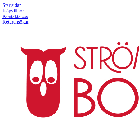
Startsidan
Köpvillkor
Kontakta oss
Returansökan