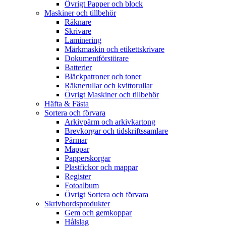
Övrigt Papper och block
Maskiner och tillbehör
Räknare
Skrivare
Laminering
Märkmaskin och etikettskrivare
Dokumentförstörare
Batterier
Bläckpatroner och toner
Räknerullar och kvittorullar
Övrigt Maskiner och tillbehör
Häfta & Fästa
Sortera och förvara
Arkivpärm och arkivkartong
Brevkorgar och tidskriftssamlare
Pärmar
Mappar
Papperskorgar
Plastfickor och mappar
Register
Fotoalbum
Övrigt Sortera och förvara
Skrivbordsprodukter
Gem och gemkoppar
Hålslag