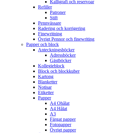
Kalligrafi och reservoar
Refiller
Patroner
Stift
Pennvässare
Radering och korrigering
Finewritning
Övrigt Pennor och finewriting
Papper och block
Anteckningsböcker
Adressböcker
Gästböcker
Kollegieblock
Block och blockkuber
Kartong
Blanketter
Notisar
Etiketter
Papper
A4 Ohålat
A4 Hålat
A3
Färgat papper
Fotopapper
Övrigt papper