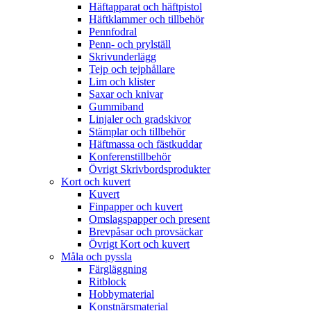
Häftapparat och häftpistol
Häftklammer och tillbehör
Pennfodral
Penn- och prylställ
Skrivunderlägg
Tejp och tejphållare
Lim och klister
Saxar och knivar
Gummiband
Linjaler och gradskivor
Stämplar och tillbehör
Häftmassa och fästkuddar
Konferenstillbehör
Övrigt Skrivbordsprodukter
Kort och kuvert
Kuvert
Finpapper och kuvert
Omslagspapper och present
Brevpåsar och provsäckar
Övrigt Kort och kuvert
Måla och pyssla
Färgläggning
Ritblock
Hobbymaterial
Konstnärsmaterial