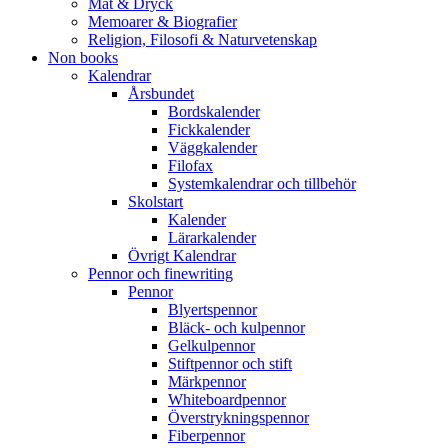
Mat & Dryck
Memoarer & Biografier
Religion, Filosofi & Naturvetenskap
Non books
Kalendrar
Årsbundet
Bordskalender
Fickkalender
Väggkalender
Filofax
Systemkalendrar och tillbehör
Skolstart
Kalender
Lärarkalender
Övrigt Kalendrar
Pennor och finewriting
Pennor
Blyertspennor
Bläck- och kulpennor
Gelkulpennor
Stiftpennor och stift
Märkpennor
Whiteboardpennor
Överstrykningspennor
Fiberpennor