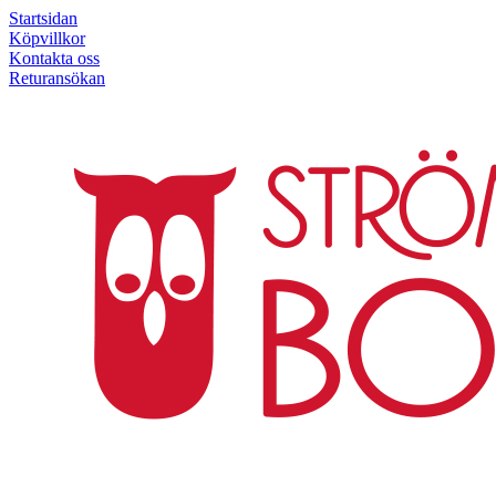
Startsidan
Köpvillkor
Kontakta oss
Returansökan