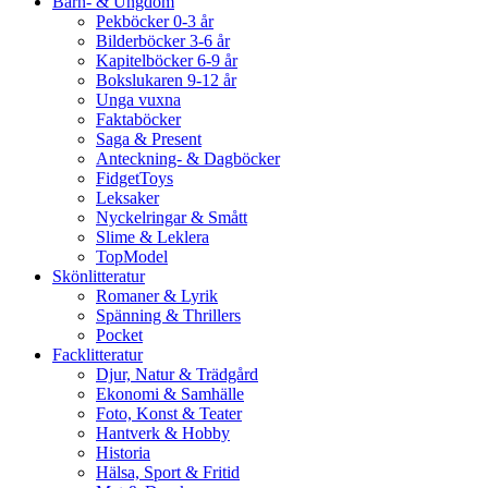
Barn- & Ungdom
Pekböcker 0-3 år
Bilderböcker 3-6 år
Kapitelböcker 6-9 år
Bokslukaren 9-12 år
Unga vuxna
Faktaböcker
Saga & Present
Anteckning- & Dagböcker
FidgetToys
Leksaker
Nyckelringar & Smått
Slime & Leklera
TopModel
Skönlitteratur
Romaner & Lyrik
Spänning & Thrillers
Pocket
Facklitteratur
Djur, Natur & Trädgård
Ekonomi & Samhälle
Foto, Konst & Teater
Hantverk & Hobby
Historia
Hälsa, Sport & Fritid