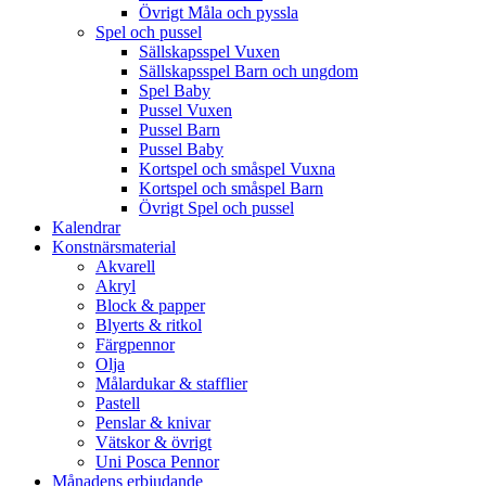
Övrigt Måla och pyssla
Spel och pussel
Sällskapsspel Vuxen
Sällskapsspel Barn och ungdom
Spel Baby
Pussel Vuxen
Pussel Barn
Pussel Baby
Kortspel och småspel Vuxna
Kortspel och småspel Barn
Övrigt Spel och pussel
Kalendrar
Konstnärsmaterial
Akvarell
Akryl
Block & papper
Blyerts & ritkol
Färgpennor
Olja
Målardukar & stafflier
Pastell
Penslar & knivar
Vätskor & övrigt
Uni Posca Pennor
Månadens erbjudande