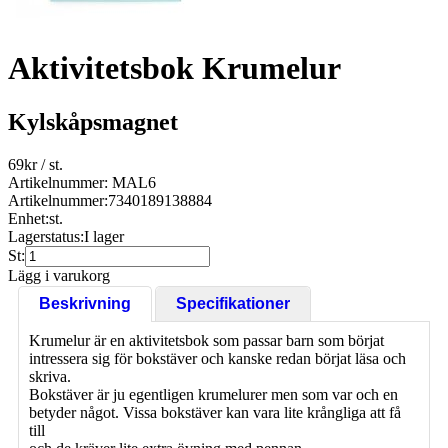
Aktivitetsbok Krumelur
Kylskåpsmagnet
69
kr
/ st.
Artikelnummer: MAL6
Artikelnummer:
7340189138884
Enhet:
st.
Lagerstatus:
I lager
St:
Lägg i varukorg
Beskrivning
Specifikationer
Krumelur är en aktivitetsbok som passar barn som börjat
intressera sig för bokstäver och kanske redan börjat läsa och
skriva.
Bokstäver är ju egentligen krumelurer men som var och en
betyder något. Vissa bokstäver kan vara lite krångliga att få
till