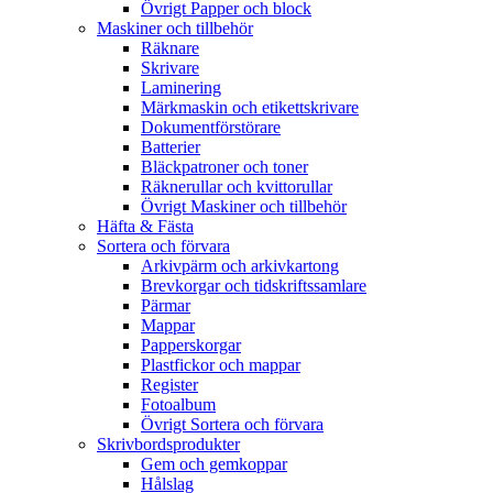
Övrigt Papper och block
Maskiner och tillbehör
Räknare
Skrivare
Laminering
Märkmaskin och etikettskrivare
Dokumentförstörare
Batterier
Bläckpatroner och toner
Räknerullar och kvittorullar
Övrigt Maskiner och tillbehör
Häfta & Fästa
Sortera och förvara
Arkivpärm och arkivkartong
Brevkorgar och tidskriftssamlare
Pärmar
Mappar
Papperskorgar
Plastfickor och mappar
Register
Fotoalbum
Övrigt Sortera och förvara
Skrivbordsprodukter
Gem och gemkoppar
Hålslag