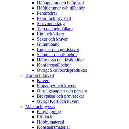
Häftapparat och häftpistol
Häftklammer och tillbehör
Pennfodral
Penn- och prylställ
Skrivunderlägg
Tejp och tejphållare
Lim och klister
Saxar och knivar
Gummiband
Linjaler och gradskivor
Stämplar och tillbehör
Häftmassa och fästkuddar
Konferenstillbehör
Övrigt Skrivbordsprodukter
Kort och kuvert
Kuvert
Finpapper och kuvert
Omslagspapper och present
Brevpåsar och provsäckar
Övrigt Kort och kuvert
Måla och pyssla
Färgläggning
Ritblock
Hobbymaterial
Konstnärsmaterial