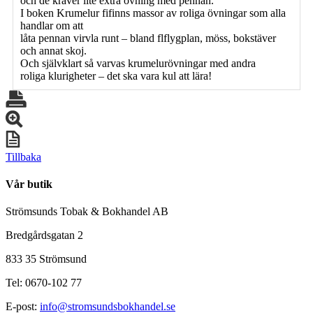
och de kräver lite extra övning med pennan.
I boken Krumelur fifinns massor av roliga övningar som alla
handlar om att
låta pennan virvla runt – bland flflygplan, möss, bokstäver
och annat skoj.
Och självklart så varvas krumelurövningar med andra
roliga klurigheter – det ska vara kul att lära!
Tillbaka
Vår butik
Strömsunds Tobak & Bokhandel AB
Bredgårdsgatan 2
833 35 Strömsund
Tel: 0670-102 77
E-post:
info@stromsundsbokhandel.se