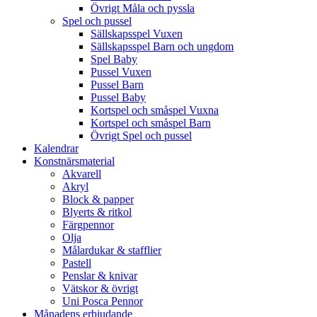
Övrigt Måla och pyssla
Spel och pussel
Sällskapsspel Vuxen
Sällskapsspel Barn och ungdom
Spel Baby
Pussel Vuxen
Pussel Barn
Pussel Baby
Kortspel och småspel Vuxna
Kortspel och småspel Barn
Övrigt Spel och pussel
Kalendrar
Konstnärsmaterial
Akvarell
Akryl
Block & papper
Blyerts & ritkol
Färgpennor
Olja
Målardukar & stafflier
Pastell
Penslar & knivar
Vätskor & övrigt
Uni Posca Pennor
Månadens erbjudande