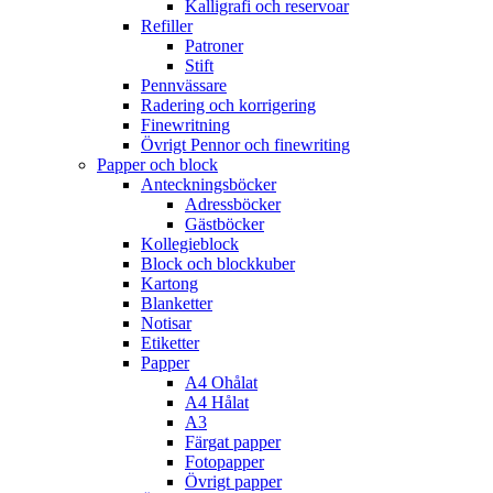
Kalligrafi och reservoar
Refiller
Patroner
Stift
Pennvässare
Radering och korrigering
Finewritning
Övrigt Pennor och finewriting
Papper och block
Anteckningsböcker
Adressböcker
Gästböcker
Kollegieblock
Block och blockkuber
Kartong
Blanketter
Notisar
Etiketter
Papper
A4 Ohålat
A4 Hålat
A3
Färgat papper
Fotopapper
Övrigt papper