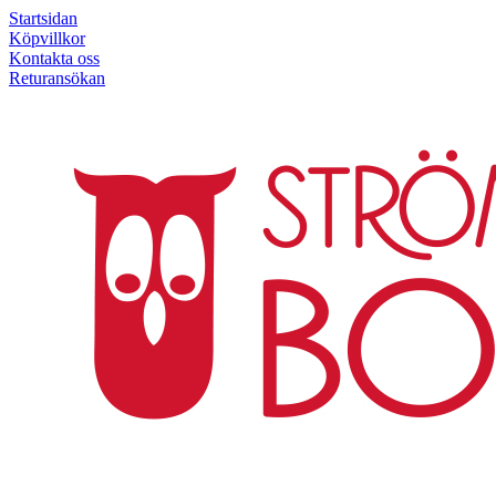
Startsidan
Köpvillkor
Kontakta oss
Returansökan