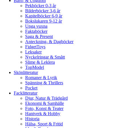
Barn- & Ungdom
Pekböcker 0-3 år
Bilderböcker 3-6 år
Kapitelböcker 6-9 år
Bokslukaren 9-12 år
Unga vuxna
Faktaböcker
Saga & Present
Anteckning- & Dagböcker
FidgetToys
Leksaker
Nyckelringar & Smått
Slime & Leklera
TopModel
Skönlitteratur
Romaner & Lyrik
Spänning & Thrillers
Pocket
Facklitteratur
Djur, Natur & Trädgård
Ekonomi & Samhälle
Foto, Konst & Teater
Hantverk & Hobby
Historia
Hälsa, Sport & Fritid