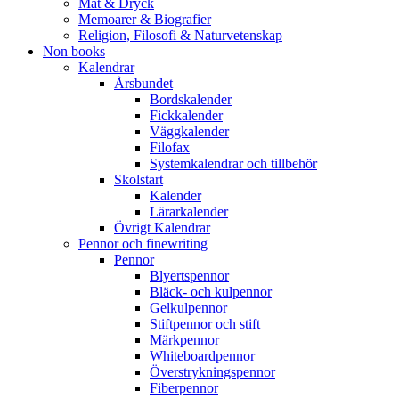
Mat & Dryck
Memoarer & Biografier
Religion, Filosofi & Naturvetenskap
Non books
Kalendrar
Årsbundet
Bordskalender
Fickkalender
Väggkalender
Filofax
Systemkalendrar och tillbehör
Skolstart
Kalender
Lärarkalender
Övrigt Kalendrar
Pennor och finewriting
Pennor
Blyertspennor
Bläck- och kulpennor
Gelkulpennor
Stiftpennor och stift
Märkpennor
Whiteboardpennor
Överstrykningspennor
Fiberpennor